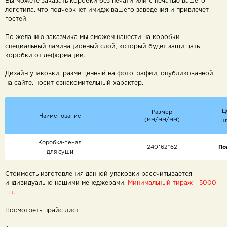
Вы можете заказать коробки без печати или с печатью вашего
логотипа, что подчеркнет имидж вашего заведения и привлечет
гостей.
По желанию заказчика мы сможем нанести на коробки
специальный ламинационный слой, который будет защищать
коробки от деформации.
Дизайн упаковки, размещенный на фотографии, опубликованной
на сайте, носит ознакомительный характер.
Ц
Размер
Наименование
(мм/мм/мм)
ш
Коробка-пенал
240*62*62
По
для суши
Стоимость изготовления данной упаковки рассчитывается
индивидуально нашими менеджерами.
Минимальный тираж - 5000
шт.
Посмотреть прайс лист