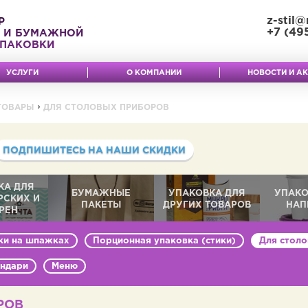
z-stil@
Р
+7 (49
 И БУМАЖНОЙ
ПАКОВКИ
УСЛУГИ
О КОМПАНИИ
НОВОСТИ И А
ТОВАРЫ
ДЛЯ СТОЛОВЫХ ПРИБОРОВ
ПОДПИШИТЕСЬ НА НАШИ СКИДКИ
КА ДЛЯ
БУМАЖНЫЕ
УПАКОВКА ДЛЯ
УПАКО
РСКИХ И
ПАКЕТЫ
ДРУГИХ ТОВАРОВ
НАП
РЕН
и на шпажках
Порционная упаковка (стики)
Для стол
ндари
Меню
РОВ