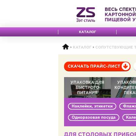
ВЕСЬ СПЕКТ
КАРТОННОЙ
ПИЩЕВОЙ У
КАТАЛОГ
КАТАЛОГ
СОПУТСТВУЮЩИЕ 
СКАЧАТЬ ПРАЙС-ЛИСТ
УПАКОВКА ДЛЯ
УПАКОВ
БЫСТРОГО
КОНДИТЕ
ПИТАНИЯ
ПЕКА
Наклейки, этикетки
Флажк
Одноразовая посуда
Кале
ДЛЯ СТОЛОВЫХ ПРИБО