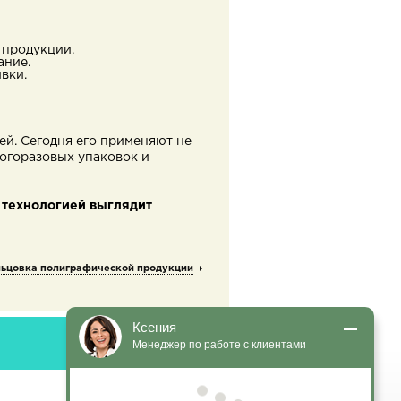
 продукции.
ание.
вки.
й. Сегодня его применяют не
ногоразовых упаковок и
 технологией выглядит
ьцовка полиграфической продукции
Ксения
Менеджер по работе с клиентами