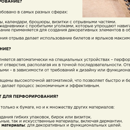
РОВАНИЕ?
бовано в самых разных сферах:
ы, календари, брошюры, визитки с отрывными частями.
ежедневники с пробитыми уголками, которые упрощают навиг
ание применяется для создания декоративных элементов в о
иния отрыва делает использование билетов и ярлыков макси
НИЕ?
яется автоматически на специальных устройствах – перфор
т отверстия, располагая их в точной последовательности. От
ыми – в зависимости от требований к дизайну или функцион
щены высокоточной автоматикой, что позволяет быстро и б
о делает процесс экономичным и эффективным.
Т ДЛЯ ПЕРФОРИРОВАНИЯ?
олько к бумаге, но и к множеству других материалов:
здания гибких упаковок, бирок или визиток.
льные, так и искусственные материалы, включая дермантин.
е материалы
: для декоративных и функциональных целей.