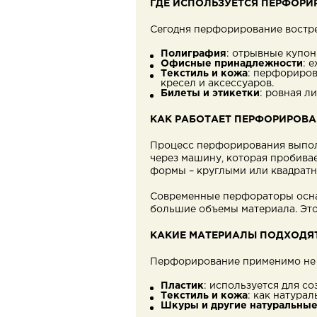
ГДЕ ИСПОЛЬЗУЕТСЯ ПЕРФОРИ
Сегодня перфорирование востре
Полиграфия
: отрывные купон
Офисные принадлежности
: 
Текстиль и кожа
: перфориров
кресел и аксессуаров.
Билеты и этикетки
: ровная л
КАК РАБОТАЕТ ПЕРФОРИРОВА
Процесс перфорирования выполн
через машину, которая пробивае
формы – круглыми или квадратн
Современные перфораторы осна
большие объемы материала. Эт
КАКИЕ МАТЕРИАЛЫ ПОДХОДЯ
Перфорирование применимо не т
Пластик
: используется для со
Текстиль и кожа
: как натура
Шкуры и другие натуральны