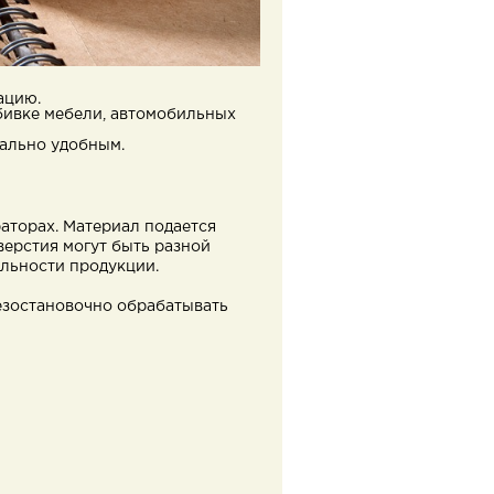
ацию.
бивке мебели, автомобильных
мально удобным.
аторах. Материал подается
верстия могут быть разной
альности продукции.
езостановочно обрабатывать