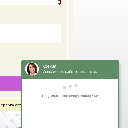
Ксения
Менеджер по работе с клиентами
Подождите, вам пишут сообщение
кном
Коробка-пенал для макарони