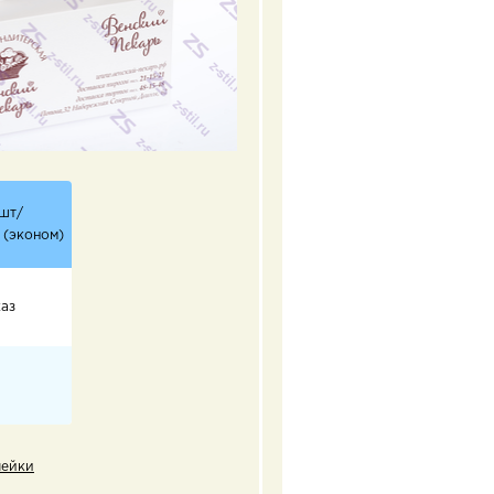
 шт/
 (эконом)
каз
лейки