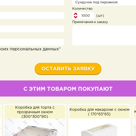
Количество
(шт)
Примечания к заказу
моих персональных данных*
С ЭТИМ ТОВАРОМ ПОКУПАЮТ
а с
Коробка для макарони с окном
Коробка для макарони с о
ом
( 170*65*65)