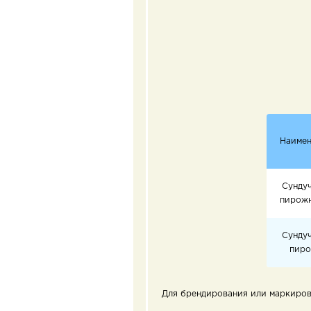
Наимен
Сундуч
пирожн
Сундуч
пиро
Для брендирования или маркировк