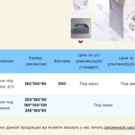
Цена за шт/
Размер
Цена за
ование
Фасовка
упаковку(руб)
(мм/мм/мм)
упаковку(руб)
(стандарт)
ок под
180*100*90
500
Под заказ
Под за
ое, б/п
250*160*90
ок под
180*100*120
Под заказ
жное
245*160*85
и данной продукции вы можете заказать у нас печать
фирменной нак