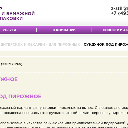
z-stil@
Р
+7 (49
 И БУМАЖНОЙ
ПАКОВКИ
УСЛУГИ
О КОМПАНИИ
НОВОСТИ И А
ДИТЕРСКИХ И ПЕКАРЕН
ДЛЯ ПИРОЖНЫХ
СУНДУЧОК ПОД ПИРО
 (220*120*65)
ОЖНОЕ
ПОД ПИРОЖНОЕ
екрасный вариант для упаковки пирожных на вынос. Сплошное дно ис
ия оснащена специальными ручками, что облегчает переноску пирожны
спользована в качестве ланч-бокса или привлекательной подарочной у