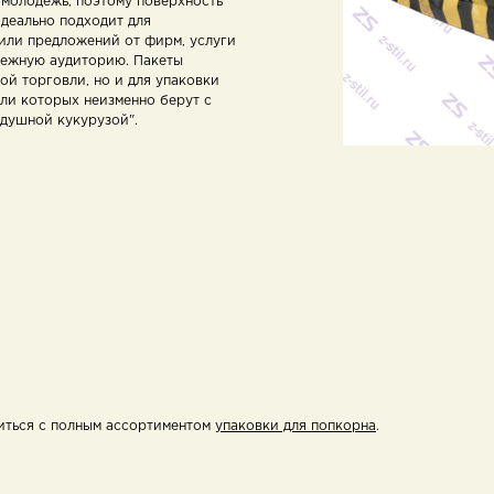
 молодежь, поэтому поверхность
деально подходит для
или предложений от фирм, услуги
дежную аудиторию. Пакеты
ой торговли, но и для упаковки
ели которых неизменно берут с
здушной кукурузой".
иться с полным ассортиментом
упаковки для попкорна
.